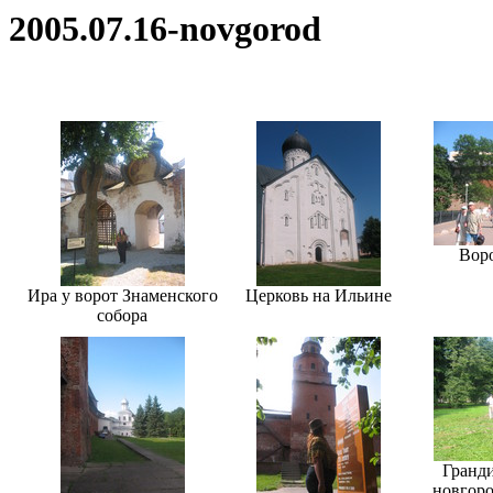
2005.07.16-novgorod
Вор
Ира у ворот Знаменского
Церковь на Ильине
собора
Гранд
новгор