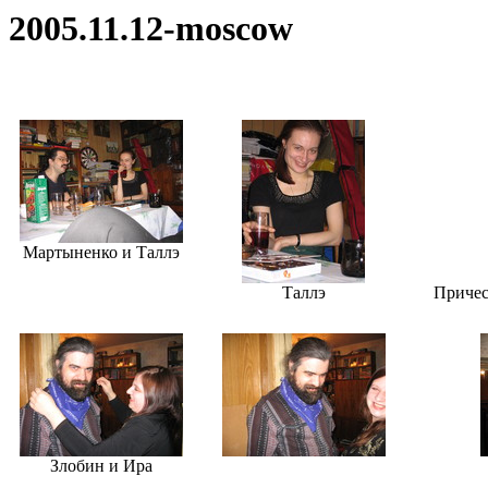
2005.11.12-moscow
Мартыненко и Таллэ
Таллэ
Причес
Злобин и Ира