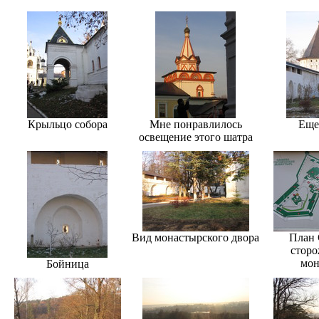
Крыльцо собора
Мне понравлилось
Еще
освещение этого шатра
Вид монастырского двора
План 
сторо
мон
Бойница