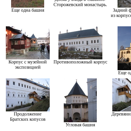
Сторожевский монастырь.
Еще одна башня
Задний ф
из корпус
Корпус с музейной
Противоположный корпус
экспозицией
Еще о
Продолжение
Деревянн
Братских копусов
Угловая башня