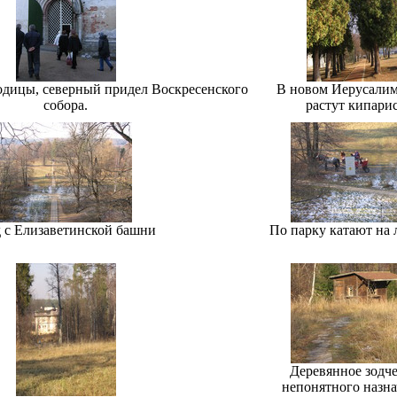
одицы, северный придел Воскресенского
В новом Иерусалим
собора.
растут кипари
 с Елизаветинской башни
По парку катают на
Деревянное зодч
непонятного назн