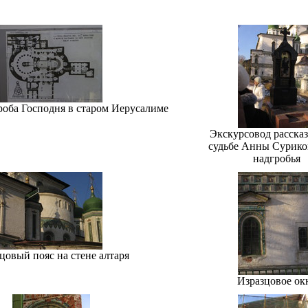
роба Господня в старом Иерусалиме
Экскурсовод рассказ
судьбе Анны Сурико
надгробья
цовый пояс на стене алтаря
Изразцовое ок