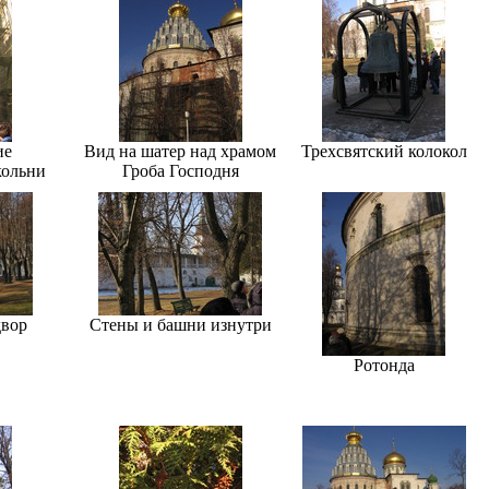
ие
Вид на шатер над храмом
Трехсвятский колокол
кольни
Гроба Господня
вор
Стены и башни изнутри
Ротонда