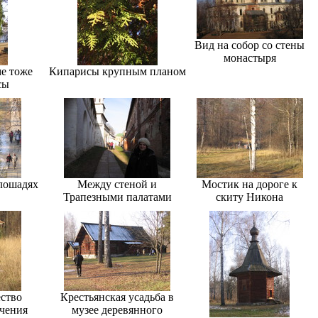
Вид на собор со стены
монастыря
е тоже
Кипарисы крупным планом
сы
 лошадях
Между стеной и
Мостик на дороге к
Трапезными палатами
скиту Никона
ество
Крестьянская усадьба в
ачения
музее деревянного