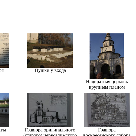
ря
Пушки у входа
Надвратная церковь
крупным планом
аты
Гравюра оригинального
Гравюра
(старого) иерусалимского
воскресенского собора