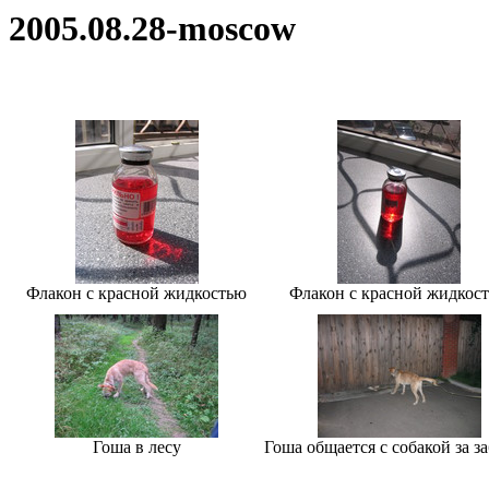
2005.08.28-moscow
Флакон с красной жидкостью
Флакон с красной жидкос
Гоша в лесу
Гоша общается с собакой за з