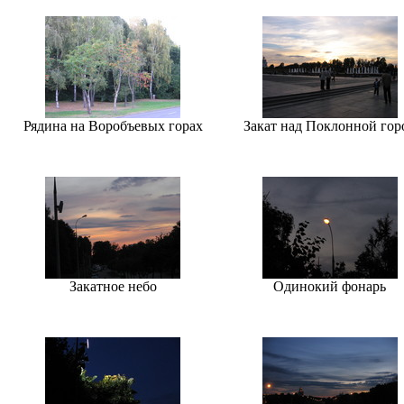
Рядина на Воробъевых горах
Закат над Поклонной гор
Закатное небо
Одинокий фонарь