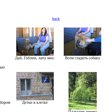
back
Дай, Гоблин, лапу мне.
Всем гладить собаку
тью
абором
Детки в клетке
Плакучее дерево