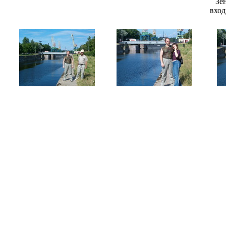
Зе
вход