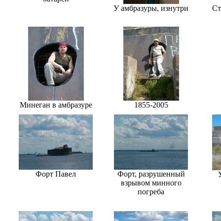
У амбразуры, изнутри
Ст
Минеган в амбразуре
1855-2005
Форт Павел
Форт, разрушенный
взрывом минного
погреба