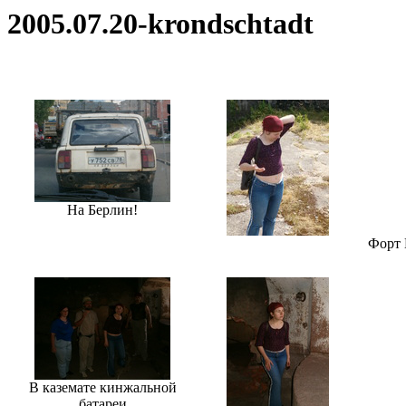
2005.07.20-krondschtadt
На Берлин!
Форт 
В каземате кинжальной
батареи