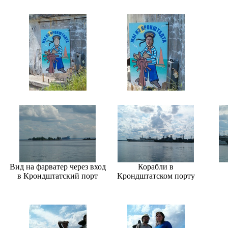
Вид на фарватер через вход
Корабли в
в Крондштатский порт
Крондштатском порту