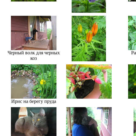
Черный волк для черных
Ра
коз
Ирис на берегу пруда