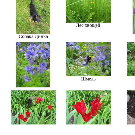
Лес хвощей
Собака Динка
Шмель