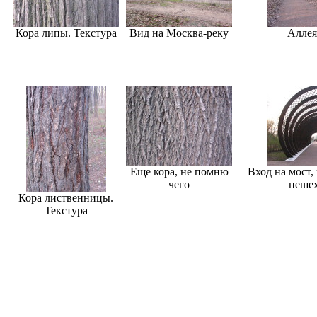
Кора липы. Текстура
Вид на Москва-реку
Аллея
Еще кора, не помню
Вход на мост,
чего
пеше
Кора лиственницы.
Текстура