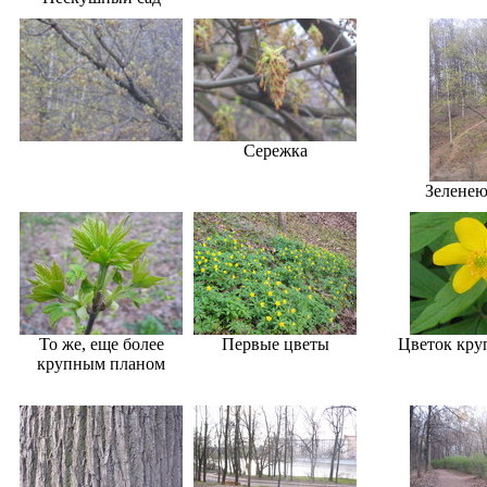
Сережка
Зеленею
То же, еще более
Первые цветы
Цветок кру
крупным планом