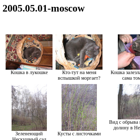
2005.05.01-moscow
Кошка в лукошке
Кто-тут на меня
Кошка залезла
вспышкой моргает?
сама том
Вид с обрыва
долину в Не
Зеленеющий
Кусты с листочками
Нескушный сад