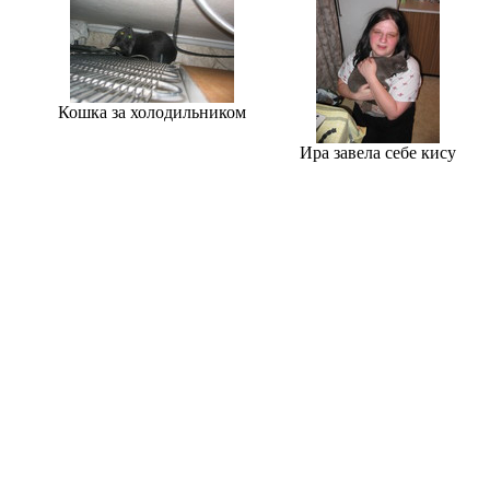
Кошка за холодильником
Ира завела себе кису