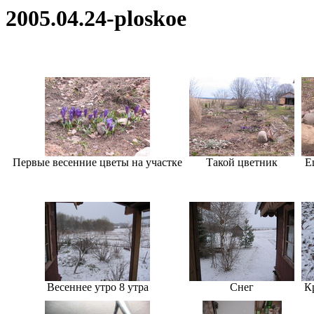
2005.04.24-ploskoe
Первые весенние цветы на участке
Такой цветник
Е
Весеннее утро 8 утра
Снег
К