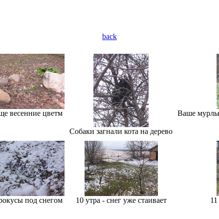
back
ще весенние цветм
Ваше мурлыч
Собаки загнали кота на дерево
рокусы под снегом
10 утра - снег уже стаивает
11