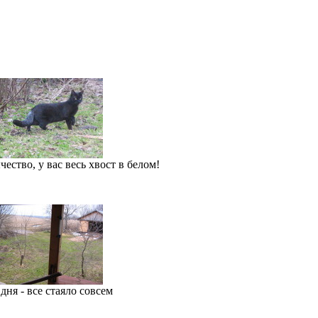
ество, у вас весь хвост в белом!
 дня - все стаяло совсем